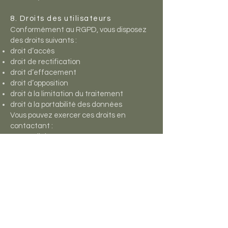
8. Droits des utilisateurs
Conformément au RGPD, vous disposez
des droits suivants :
droit d’accès
droit de rectification
droit d’effacement
droit d’opposition
droit à la limitation du traitement
droit à la portabilité des données
Vous pouvez exercer ces droits en
contactant :
📧 [email de contact RGPD]
9. Réclamation
Si vous estimez que vos droits ne sont pas
respectés, vous pouvez déposer une
réclamation auprès de la CNIL
(
www.cnil.fr
).