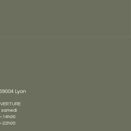
 69004 Lyon
UVERTURE
u samedi
00-14h00
00-22h00