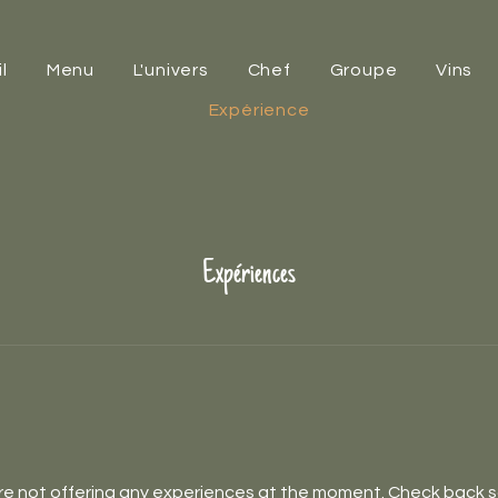
l
Menu
L'univers
Chef
Groupe
Vins
Expérience
Expériences
re not offering any experiences at the moment. Check back s