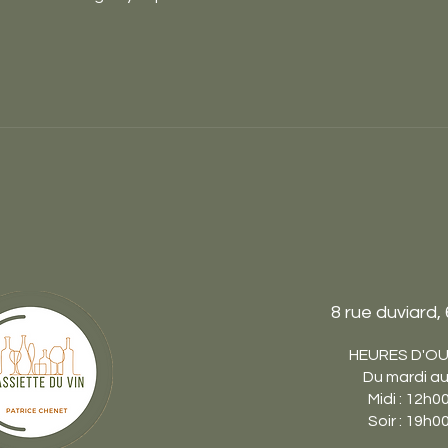
8 rue duviard,
HEURES D'O
Du mardi a
Midi : 12h
Soir : 19h